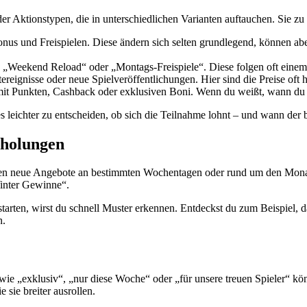
 Aktionstypen, die in unterschiedlichen Varianten auftauchen. Sie zu k
nus und Freispielen. Diese ändern sich selten grundlegend, können a
 „Weekend Reload“ oder „Montags-Freispiele“. Diese folgen oft einem
reignisse oder neue Spielveröffentlichungen. Hier sind die Preise oft
it Punkten, Cashback oder exklusiven Boni. Wenn du weißt, wann du das
 leichter zu entscheiden, ob sich die Teilnahme lohnt – und wann der be
rholungen
hen neue Angebote an bestimmten Wochentagen oder rund um den Monatsa
inter Gewinne“.
arten, wirst du schnell Muster erkennen. Entdeckst du zum Beispiel, d
n.
 wie „exklusiv“, „nur diese Woche“ oder „für unsere treuen Spieler“ kö
sie breiter ausrollen.