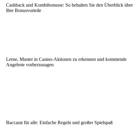
Cashback und Kombibonusse: So behalten Sie den Überblick über
Ihre Bonusvorteile
Lerne, Muster in Casino-Aktionen zu erkennen und kommende
Angebote vorherzusagen
Baccarat für alle: Einfache Regeln und großer Spielspaß