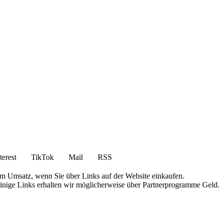
terest
TikTok
Mail
RSS
am Umsatz, wenn Sie über Links auf der Website einkaufen.
 einige Links erhalten wir möglicherweise über Partnerprogramme Geld.