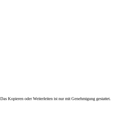
 Das Kopieren oder Weiterleiten ist nur mit Genehmigung gestattet.