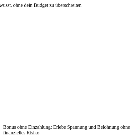
wusst, ohne dein Budget zu überschreiten
Bonus ohne Einzahlung: Erlebe Spannung und Belohnung ohne
finanzielles Risiko