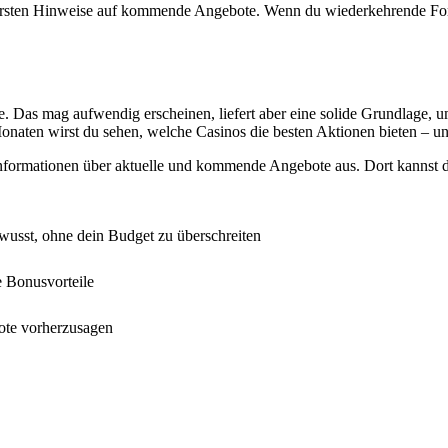
 ersten Hinweise auf kommende Angebote. Wenn du wiederkehrende Form
e. Das mag aufwendig erscheinen, liefert aber eine solide Grundlage, 
aten wirst du sehen, welche Casinos die besten Aktionen bieten – u
rmationen über aktuelle und kommende Angebote aus. Dort kannst du of
wusst, ohne dein Budget zu überschreiten
 Bonusvorteile
ote vorherzusagen