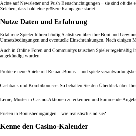
Achte auf Newsletter und Push-Benachrichtigungen – sie sind oft die
Zeichen, dass bald eine größere Kampagne startet.
Nutze Daten und Erfahrung
Erfahrene Spieler führen häufig Statistiken über ihre Boni und Gewinn
Umsatzbedingungen und eventuelle Einschränkungen. Nach einigen Mon
Auch in Online-Foren und Communitys tauschen Spieler regelmäßig Info
angekündigt wurden.
Probiere neue Spiele mit Reload-Bonus – und spiele verantwortungsbe
Cashback und Kombibonusse: So behalten Sie den Überblick über Ihre
Lerne, Muster in Casino-Aktionen zu erkennen und kommende Angeb
Fristen in Bonusbedingungen – wie realistisch sind sie?
Kenne den Casino-Kalender