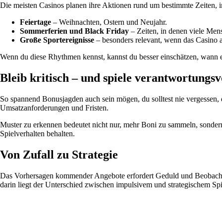
Die meisten Casinos planen ihre Aktionen rund um bestimmte Zeiten, in d
Feiertage
– Weihnachten, Ostern und Neujahr.
Sommerferien und Black Friday
– Zeiten, in denen viele Men
Große Sportereignisse
– besonders relevant, wenn das Casino a
Wenn du diese Rhythmen kennst, kannst du besser einschätzen, wann e
Bleib kritisch – und spiele verantwortungsv
So spannend Bonusjagden auch sein mögen, du solltest nie vergessen, 
Umsatzanforderungen und Fristen.
Muster zu erkennen bedeutet nicht nur, mehr Boni zu sammeln, sondern 
Spielverhalten behalten.
Von Zufall zu Strategie
Das Vorhersagen kommender Angebote erfordert Geduld und Beobachtung
darin liegt der Unterschied zwischen impulsivem und strategischem Spi