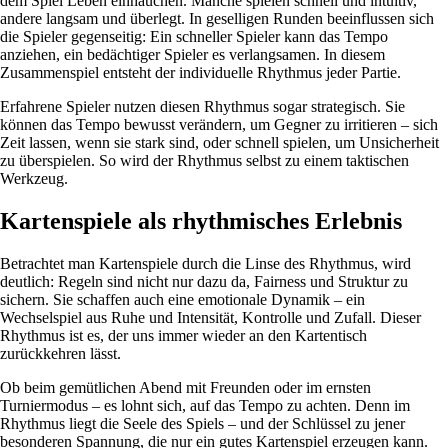
dem Spiel Leben einhauchen. Manche spielen schnell und intuitiv,
andere langsam und überlegt. In geselligen Runden beeinflussen sich
die Spieler gegenseitig: Ein schneller Spieler kann das Tempo
anziehen, ein bedächtiger Spieler es verlangsamen. In diesem
Zusammenspiel entsteht der individuelle Rhythmus jeder Partie.
Erfahrene Spieler nutzen diesen Rhythmus sogar strategisch. Sie
können das Tempo bewusst verändern, um Gegner zu irritieren – sich
Zeit lassen, wenn sie stark sind, oder schnell spielen, um Unsicherheit
zu überspielen. So wird der Rhythmus selbst zu einem taktischen
Werkzeug.
Kartenspiele als rhythmisches Erlebnis
Betrachtet man Kartenspiele durch die Linse des Rhythmus, wird
deutlich: Regeln sind nicht nur dazu da, Fairness und Struktur zu
sichern. Sie schaffen auch eine emotionale Dynamik – ein
Wechselspiel aus Ruhe und Intensität, Kontrolle und Zufall. Dieser
Rhythmus ist es, der uns immer wieder an den Kartentisch
zurückkehren lässt.
Ob beim gemütlichen Abend mit Freunden oder im ernsten
Turniermodus – es lohnt sich, auf das Tempo zu achten. Denn im
Rhythmus liegt die Seele des Spiels – und der Schlüssel zu jener
besonderen Spannung, die nur ein gutes Kartenspiel erzeugen kann.